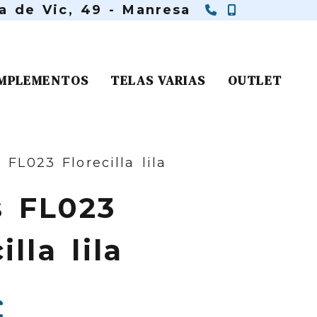
938 75 73 
650 11 61
ra de Vic, 49 -
Manresa
MPLEMENTOS
TELAS VARIAS
OUTLET
 FL023 Florecilla lila
s FL023
illa lila
€