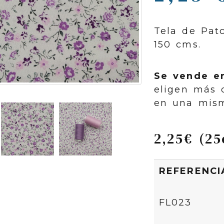
Tela de Pat
150 cms.
Se vende e
eligen más 
en una mism
2,25€ (2
REFERENCI
FL023