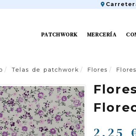
Carrete
PATCHWORK
MERCERÍA
CO
o
Telas de patchwork
Flores
Flores
Flore
Florec
2,25 