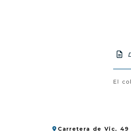
D
El co
Carretera de Vic, 49