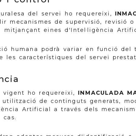
uralesa del servei ho requereixi,
INMA
ir mecanismes de supervisió, revisió o 
 mitjançant eines d'Intel·ligència Artific
ció humana podrà variar en funció del t
 les característiques del servei prestat
ncia
 vigent ho requereixi,
INMACULADA M
 utilització de continguts generats, modi
igència Artificial a través dels mecanis
 cas.