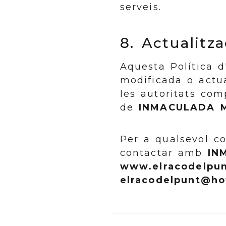
serveis.
8. Actualitza
Aquesta Política d
modificada o actua
les autoritats com
de
INMACULADA 
Per a qualsevol c
contactar amb
IN
www.elracodelpu
elracodelpunt@ho