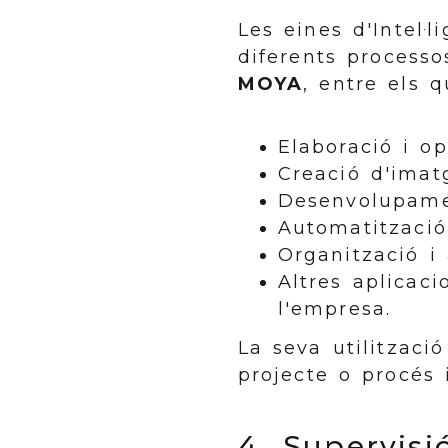
Les eines d'Intel·l
diferents processo
MOYA
, entre els q
Elaboració i op
Creació d'imat
Desenvolupamen
Automatització
Organització i 
Altres aplicac
l'empresa.
La seva utilitzaci
projecte o procés 
4. Supervisi