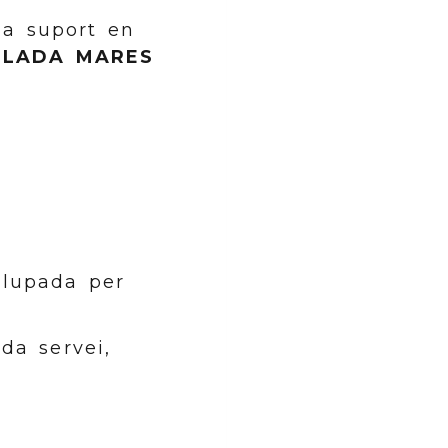
m a suport en
ULADA MARES
olupada per
da servei,