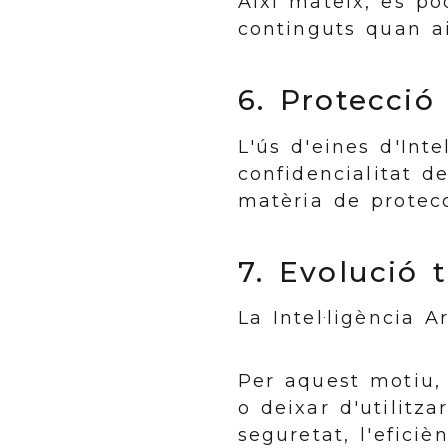
Així mateix, es po
continguts quan aix
6. Protecció
L'ús d'eines d'Inte
confidencialitat d
matèria de protecc
7. Evolució 
La Intel·ligència A
Per aquest motiu
o deixar d'utilitza
seguretat, l'efici