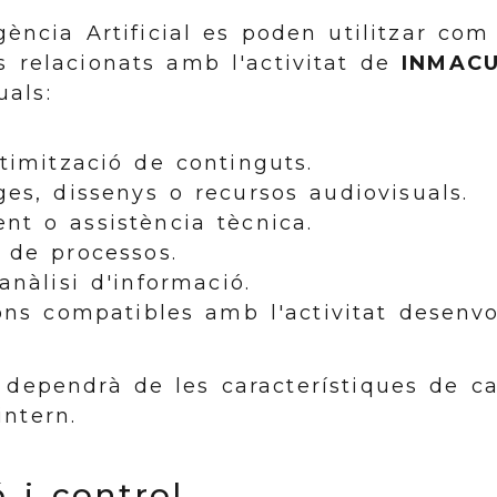
igència Artificial es poden utilitzar co
s relacionats amb l'activitat de
INMAC
uals:
timització de continguts.
ges, dissenys o recursos audiovisuals.
t o assistència tècnica.
 de processos.
anàlisi d'informació.
ions compatibles amb l'activitat desenv
ó dependrà de les característiques de ca
intern.
ó i control