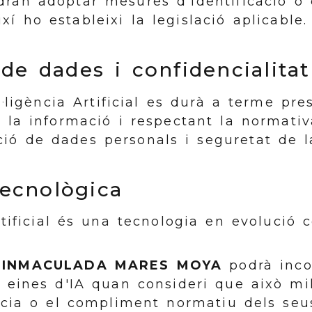
dran adoptar mesures d'identificació o 
í ho estableixi la legislació aplicable.
 de dades i confidencialitat
l·ligència Artificial es durà a terme pre
e la informació i respectant la normati
ió de dades personals i seguretat de l
tecnològica
rtificial és una tecnologia en evolució 
,
INMACULADA MARES MOYA
podrà incor
r eines d'IA quan consideri que això mil
ència o el compliment normatiu dels seu