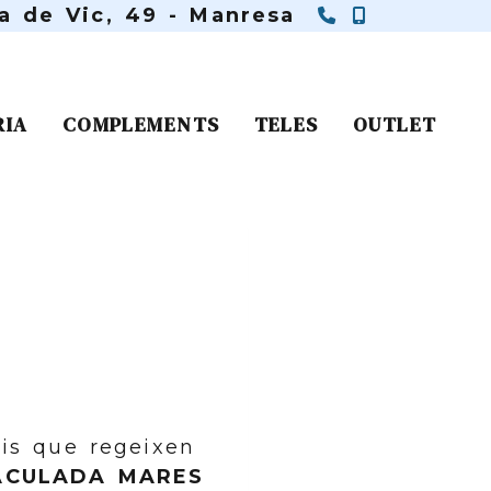
938 75 73 
650 11 61
ra de Vic, 49 -
Manresa
RIA
COMPLEMENTS
TELES
OUTLET
pis que regeixen
ACULADA MARES