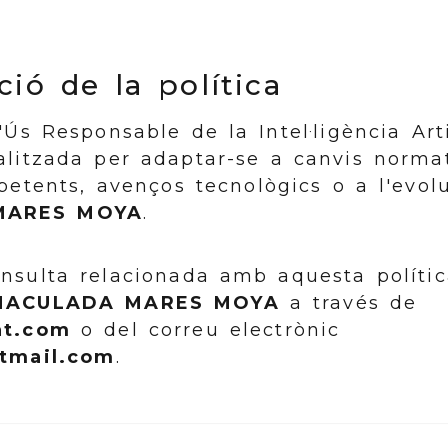
ció de la política
'Ús Responsable de la Intel·ligència Arti
litzada per adaptar-se a canvis normati
petents, avenços tecnològics o a l'evoluc
MARES MOYA
.
onsulta relacionada amb aquesta políti
MACULADA MARES MOYA
a través de
nt.com
o del correu electrònic
tmail.com
.