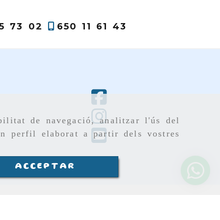
5 73 02
650 11 61 43
ilitat de navegació, analitzar l'ús del
n perfil elaborat a partir dels vostres
ACCEPTAR