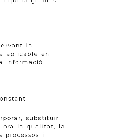
etiquetatge dels
servant la
va aplicable en
a informació.
constant.
porar, substituir
lora la qualitat, la
s processos i