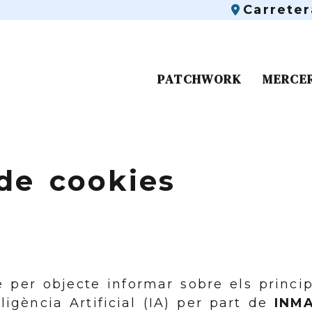
Carrete
PATCHWORK
MERCE
 de cookies
é per objecte informar sobre els princi
l·ligència Artificial (IA) per part de
INM