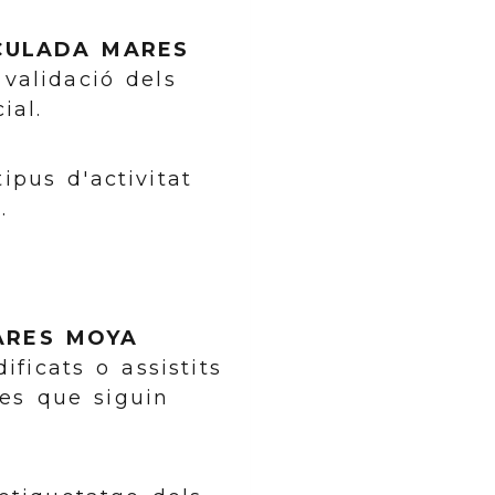
CULADA MARES
validació dels
ial.
ipus d'activitat
.
ARES MOYA
ficats o assistits
mes que siguin