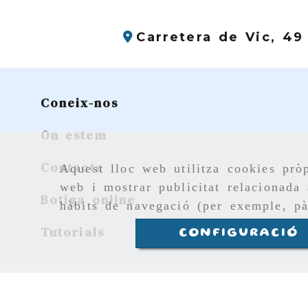
Carretera de Vic, 49
Coneix-nos
On estem
Contacte
Aquest lloc web utilitza cookies pròp
web i mostrar publicitat relacionada 
Botiga online
hàbits de navegació (per exemple, pà
Tutorials
CONFIGURACIÓ