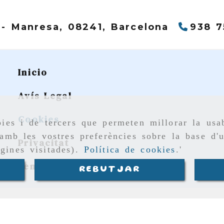
 -
Manresa,
08241,
Barcelona
938 7
Inicio
Avís Legal
Cookies
ies i de tercers que permeten millorar la usab
amb les vostres preferències sobre la base d'u
Privacitat
gines visitades).
Política de cookies
.'
Venda online
REBUTJAR