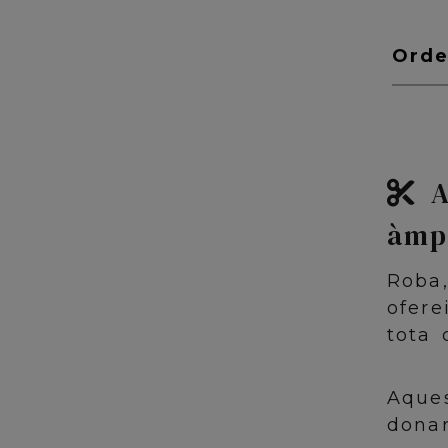
Ord
A
àmp
Roba,
ofere
tota 
Aques
donar