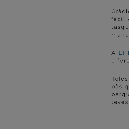
Gràci
fàcil
tasqu
manu
A
El 
difer
Teles
bàsiq
perqu
teves