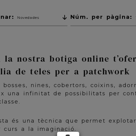
enar:
Núm. per pàgina:
Novedades
 la nostra botiga online t’ofe
lia de teles per a patchwork
 bosses, nines, cobertors, coixins, ador
ix una infinitat de possibilitats per co
classe.
ta és una tècnica que permet explotar 
 curs a la imaginació.