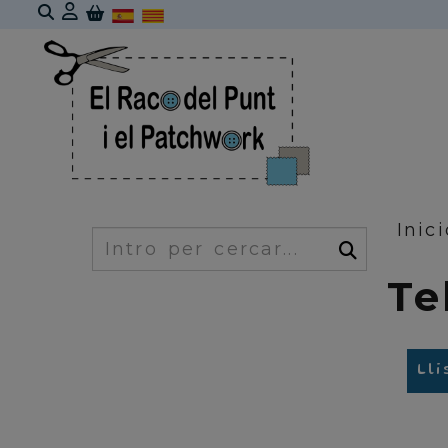
Identifícat
Inici
Cercar
Te
Lli