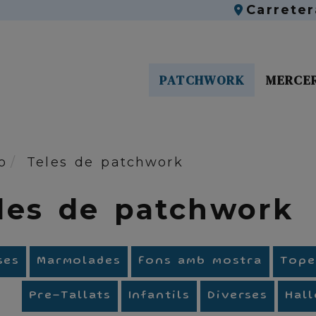
Carrete
PATCHWORK
MERCE
o
Teles de patchwork
les de patchwork
ses
Marmolades
Fons amb mostra
Tope
Pre-Tallats
Infantils
Diverses
Hal