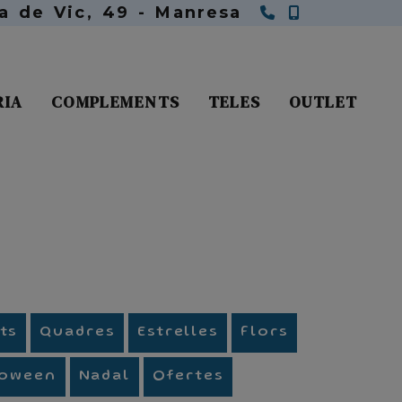
938 75 73 
650 11 61
ra de Vic, 49 -
Manresa
RIA
COMPLEMENTS
TELES
OUTLET
ts
Quadres
Estrelles
Flors
loween
Nadal
Ofertes