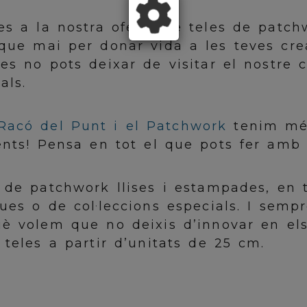
es a la nostra oferta de teles de patc
 que mai per donar vida a les teves cre
es no pots deixar de visitar el nostre c
als.
Racó del Punt i el Patchwork
tenim més
ents! Pensa en tot el que pots fer amb 
 de patchwork llises i estampades, en t
ues o de col·leccions especials. I semp
è volem que no deixis d’innovar en els
 teles a partir d’unitats de 25 cm.