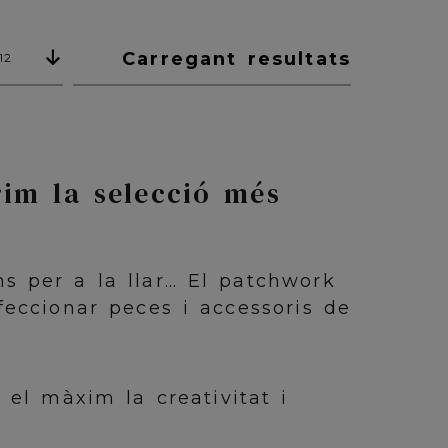
Carregant resultats
12
rim la selecció més
ns per a la llar… El patchwork
nfeccionar peces i accessoris de
el màxim la creativitat i