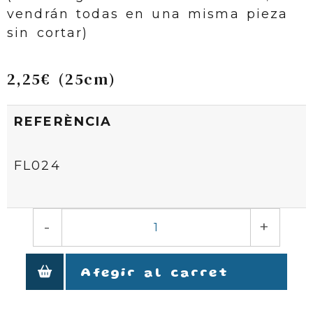
vendrán todas en una misma pieza
sin cortar)
2,25€ (25cm)
REFERÈNCIA
FL024
-
+
Afegir al carret