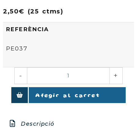
2,50€ (25 ctms)
REFERÈNCIA
PE037
-
+
Afegir al carret
Descripció