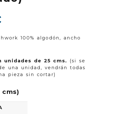
€
chwork 100% algodón, ancho
n unidades de 25 cms.
(si se
de una unidad, vendrán todas
a pieza sin cortar)
 cms)
A