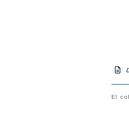
D
El co