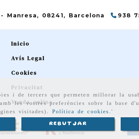
 -
Manresa,
08241,
Barcelona
938 7
Inicio
Avís Legal
Cookies
Privacitat
ies i de tercers que permeten millorar la usab
Venda online
amb les vostres preferències sobre la base d'u
gines visitades).
Política de cookies
.'
REBUTJAR