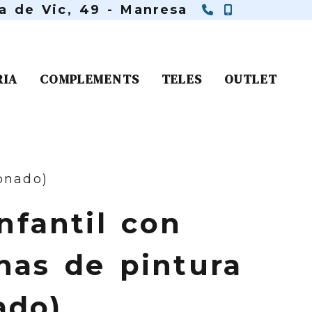
938 75 73 
650 11 61
ra de Vic, 49 -
Manresa
RIA
COMPLEMENTS
TELES
OUTLET
onado)
infantil con
as de pintura
ado)