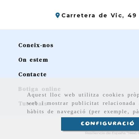
Carretera de Vic, 49
Coneix-nos
On estem
Contacte
Botiga online
Aquest lloc web utilitza cookies pròp
Tutorials
web i mostrar publicitat relacionada 
hàbits de navegació (per exemple, pà
CONFIGURACIÓ