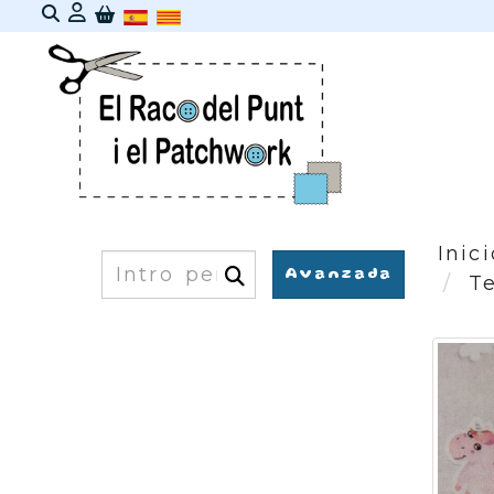
Identifícat
Inici
Cercar
Avanzada
T