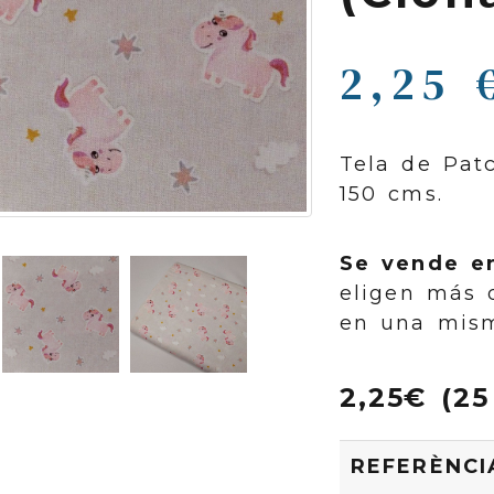
2,25 
Tela de Pat
150 cms.
Se vende e
eligen más 
en una mism
2,25€ (25
REFERÈNCI