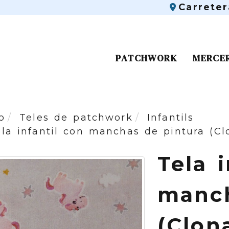
Carrete
PATCHWORK
MERCE
o
Teles de patchwork
Infantils
ela infantil con manchas de pintura (Cl
Tela 
manch
(Clon